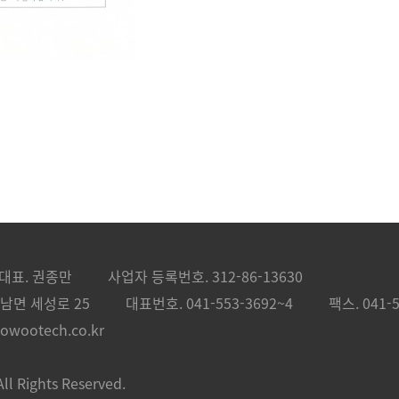
대표. 권종만
사업자 등록번호. 312-86-13630
남면 세성로 25
대표번호.
041-553-3692~4
팩스. 041-5
ootech.co.kr
All Rights Reserved.