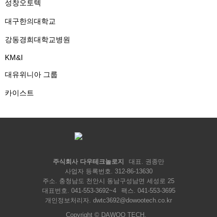
성창오토텍
대구한의대학교
강동경희대학교병원
KM&I
대유위니아 그룹
카이스트
주식회사 다우테크놀로지
대표. 권종만
사업자 등록번호. 312-86-13630
주소. 충청남도 천안시 동남구성남면 세성로 25
대표번호.
041-553-3692~4
팩스. 041-553-3695
개인정보처리자. dwtc3692@dowootech.co.kr
Copyright © DAWOO TECH.